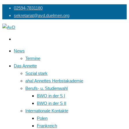
Skip
02594-7831180
to
sekretariat@avd.duelmen.org
content
News
Termine
Das Annette
Sozial stark
aha! Annettes Herbstakademie
Berufs- u. Studienwahl
BWO in der S I
BWO in der S II
Internationale Kontakte
Polen
Frankreich