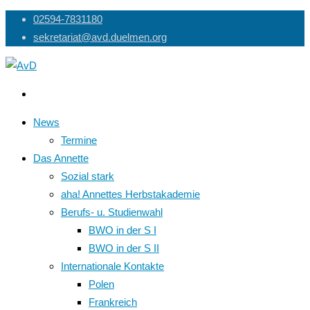
Skip
02594-7831180
to
sekretariat@avd.duelmen.org
content
News
Termine
Das Annette
Sozial stark
aha! Annettes Herbstakademie
Berufs- u. Studienwahl
BWO in der S I
BWO in der S II
Internationale Kontakte
Polen
Frankreich