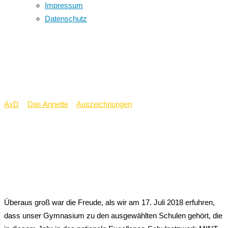
Impressum
Datenschutz
Annette-Gymnasium
ist MINT-EC-Schule
AvD
>
Das Annette
>
Auszeichnungen
>
Annette-Gymnasium ist
MINT-EC-Schule
Überaus groß war die Freude, als wir am 17. Juli 2018 erfuhren,
dass unser Gymnasium zu den ausgewählten Schulen gehört, die