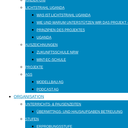
KINDER-UNI
LICHTSTRAHL UGANDA
WAS IST LICHTSTRAHL UGANDA
WIE UND WARUM UNTERSTÜTZEN WIR DAS PROJEKT 
PRINZIPIEN DES PROJEKTES
UGANDA
AUSZEICHNUNGEN
ZUKUNFTSSCHULE NRW
MINT-EC-SCHULE
PROJEKTE
AGS
MODELLBAU AG
PODCAST AG
ORGANISATION
UNTERRICHTS- & PAUSENZEITEN
ÜBERMITTAGS- UND HAUSAUFGABEN BETREUUNG
STUFEN
ERPROBUNGSSTUFE