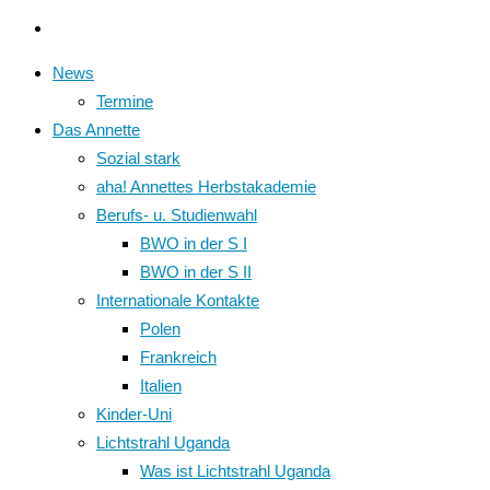
News
Termine
Das Annette
Sozial stark
aha! Annettes Herbstakademie
Berufs- u. Studienwahl
BWO in der S I
BWO in der S II
Internationale Kontakte
Polen
Frankreich
Italien
Kinder-Uni
Lichtstrahl Uganda
Was ist Lichtstrahl Uganda