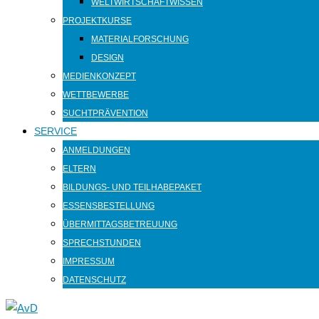
WELTWIRTSCHAFTWISSEN
PROJEKTKURSE
MATERIALFORSCHUNG
DESIGN
MEDIENKONZEPT
WETTBEWERBE
SUCHTPRÄVENTION
SERVICE
ANMELDUNGEN
ELTERN
BILDUNGS- UND TEILHABEPAKET
ESSENSBESTELLUNG
ÜBERMITTAGSBETREUUNG
SPRECHSTUNDEN
IMPRESSUM
DATENSCHUTZ