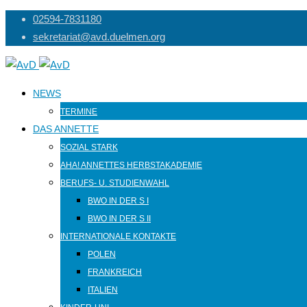
Skip
02594-7831180
to
sekretariat@avd.duelmen.org
content
NEWS
TERMINE
DAS ANNETTE
SOZIAL STARK
AHA! ANNETTES HERBSTAKADEMIE
BERUFS- U. STUDIENWAHL
BWO IN DER S I
BWO IN DER S II
INTERNATIONALE KONTAKTE
POLEN
FRANKREICH
ITALIEN