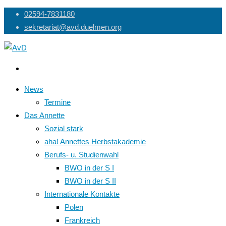
Skip
02594-7831180
to
sekretariat@avd.duelmen.org
content
News
Termine
Das Annette
Sozial stark
aha! Annettes Herbstakademie
Berufs- u. Studienwahl
BWO in der S I
BWO in der S II
Internationale Kontakte
Polen
Frankreich