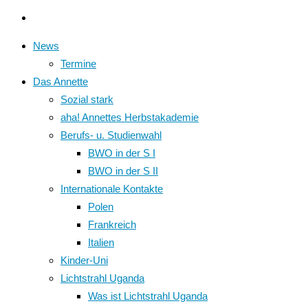
News
Termine
Das Annette
Sozial stark
aha! Annettes Herbstakademie
Berufs- u. Studienwahl
BWO in der S I
BWO in der S II
Internationale Kontakte
Polen
Frankreich
Italien
Kinder-Uni
Lichtstrahl Uganda
Was ist Lichtstrahl Uganda