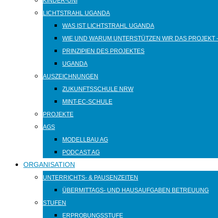
KINDER-UNI
LICHTSTRAHL UGANDA
WAS IST LICHTSTRAHL UGANDA
WIE UND WARUM UNTERSTÜTZEN WIR DAS PROJEKT 
PRINZIPIEN DES PROJEKTES
UGANDA
AUSZEICHNUNGEN
ZUKUNFTSSCHULE NRW
MINT-EC-SCHULE
PROJEKTE
AGS
MODELLBAU AG
PODCAST AG
ORGANISATION
UNTERRICHTS- & PAUSENZEITEN
ÜBERMITTAGS- UND HAUSAUFGABEN BETREUUNG
STUFEN
ERPROBUNGSSTUFE