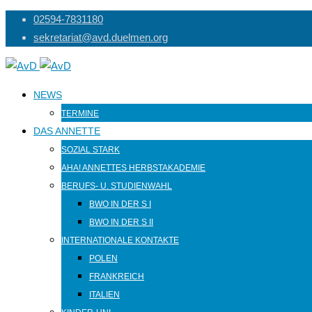
Skip
02594-7831180
to
sekretariat@avd.duelmen.org
content
NEWS
TERMINE
DAS ANNETTE
SOZIAL STARK
AHA! ANNETTES HERBSTAKADEMIE
BERUFS- U. STUDIENWAHL
BWO IN DER S I
BWO IN DER S II
INTERNATIONALE KONTAKTE
POLEN
FRANKREICH
ITALIEN