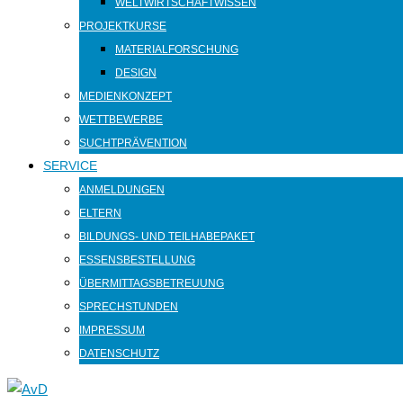
WELTWIRTSCHAFTWISSEN
PROJEKTKURSE
MATERIALFORSCHUNG
DESIGN
MEDIENKONZEPT
WETTBEWERBE
SUCHTPRÄVENTION
SERVICE
ANMELDUNGEN
ELTERN
BILDUNGS- UND TEILHABEPAKET
ESSENSBESTELLUNG
ÜBERMITTAGSBETREUUNG
SPRECHSTUNDEN
IMPRESSUM
DATENSCHUTZ