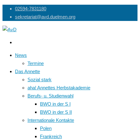
Skip
02594-7831180
to
sekretariat@avd.duelmen.org
content
News
Termine
Das Annette
Sozial stark
aha! Annettes Herbstakademie
Berufs- u. Studienwahl
BWO in der S I
BWO in der S II
Internationale Kontakte
Polen
Frankreich