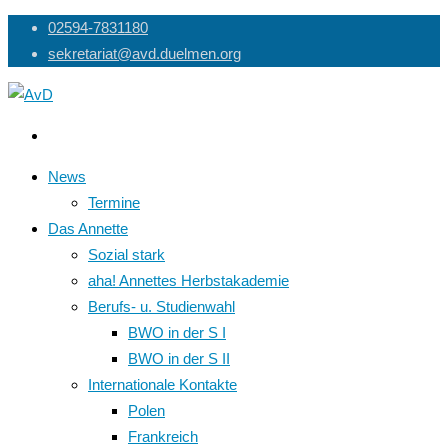
Skip
02594-7831180
to
sekretariat@avd.duelmen.org
content
News
Termine
Das Annette
Sozial stark
aha! Annettes Herbstakademie
Berufs- u. Studienwahl
BWO in der S I
BWO in der S II
Internationale Kontakte
Polen
Frankreich