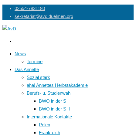
Skip
02594-7831180
to
sekretariat@avd.duelmen.org
content
News
Termine
Das Annette
Sozial stark
aha! Annettes Herbstakademie
Berufs- u. Studienwahl
BWO in der S I
BWO in der S II
Internationale Kontakte
Polen
Frankreich