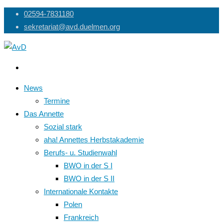
Skip
02594-7831180
to
sekretariat@avd.duelmen.org
content
News
Termine
Das Annette
Sozial stark
aha! Annettes Herbstakademie
Berufs- u. Studienwahl
BWO in der S I
BWO in der S II
Internationale Kontakte
Polen
Frankreich