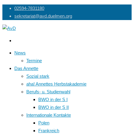
Skip
02594-7831180
to
sekretariat@avd.duelmen.org
content
News
Termine
Das Annette
Sozial stark
aha! Annettes Herbstakademie
Berufs- u. Studienwahl
BWO in der S I
BWO in der S II
Internationale Kontakte
Polen
Frankreich