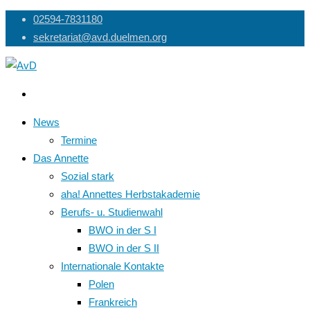
Skip
02594-7831180
to
sekretariat@avd.duelmen.org
content
News
Termine
Das Annette
Sozial stark
aha! Annettes Herbstakademie
Berufs- u. Studienwahl
BWO in der S I
BWO in der S II
Internationale Kontakte
Polen
Frankreich