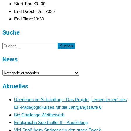
Start Time:
08:00
End Date:
8. Juli 2025
End Time:
13:30
Suche
Suchen
nach:
News
News
Aktuelles
Überleben im Schulalltag – Das Projekt „Lernen lernen“ des
EF-Pädagogikkurses für die Jahrgangsstufe 6
Big Challenge Wettbewerb
Erfolgreiche Sporthelfer II – Ausbildung
Viel Spaß beim Springen für den guten Zweck