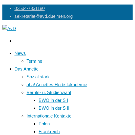
Skip
02594-7831180
to
sekretariat@avd.duelmen.org
content
News
Termine
Das Annette
Sozial stark
aha! Annettes Herbstakademie
Berufs- u. Studienwahl
BWO in der S I
BWO in der S II
Internationale Kontakte
Polen
Frankreich