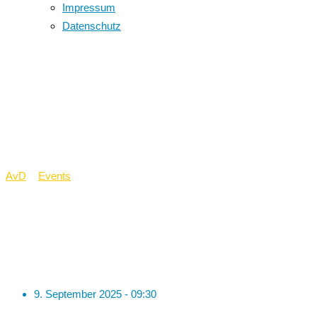
Impressum
Datenschutz
Sternmarsch der
weiterführenden
Dülmener Schulen
AvD
>
Events
>
Sternmarsch der weiterführenden Dülmener
Schulen
9. September 2025 - 09:30