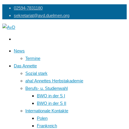
Skip
02594-7831180
to
sekretariat@avd.duelmen.org
content
News
Termine
Das Annette
Sozial stark
aha! Annettes Herbstakademie
Berufs- u. Studienwahl
BWO in der S I
BWO in der S II
Internationale Kontakte
Polen
Frankreich