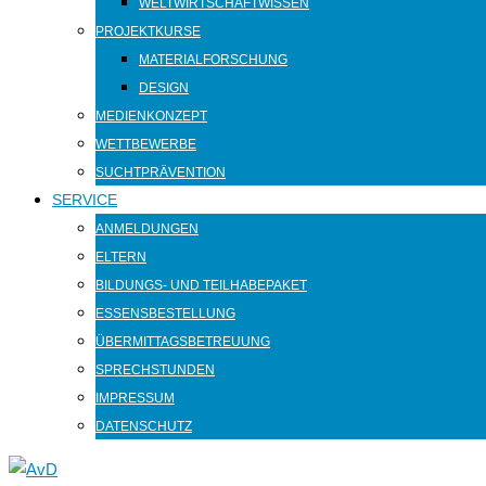
WELTWIRTSCHAFTWISSEN
PROJEKTKURSE
MATERIALFORSCHUNG
DESIGN
MEDIENKONZEPT
WETTBEWERBE
SUCHTPRÄVENTION
SERVICE
ANMELDUNGEN
ELTERN
BILDUNGS- UND TEILHABEPAKET
ESSENSBESTELLUNG
ÜBERMITTAGSBETREUUNG
SPRECHSTUNDEN
IMPRESSUM
DATENSCHUTZ