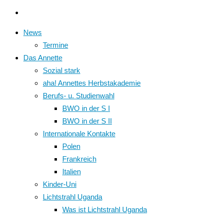
News
Termine
Das Annette
Sozial stark
aha! Annettes Herbstakademie
Berufs- u. Studienwahl
BWO in der S I
BWO in der S II
Internationale Kontakte
Polen
Frankreich
Italien
Kinder-Uni
Lichtstrahl Uganda
Was ist Lichtstrahl Uganda