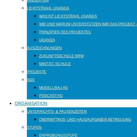
KINDER-UNI
LICHTSTRAHL UGANDA
WAS IST LICHTSTRAHL UGANDA
WIE UND WARUM UNTERSTÜTZEN WIR DAS PROJEKT 
PRINZIPIEN DES PROJEKTES
UGANDA
AUSZEICHNUNGEN
ZUKUNFTSSCHULE NRW
MINT-EC-SCHULE
PROJEKTE
AGS
MODELLBAU AG
PODCAST AG
ORGANISATION
UNTERRICHTS- & PAUSENZEITEN
ÜBERMITTAGS- UND HAUSAUFGABEN BETREUUNG
STUFEN
ERPROBUNGSSTUFE