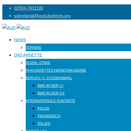
Skip
02594-7831180
to
sekretariat@avd.duelmen.org
content
NEWS
TERMINE
DAS ANNETTE
SOZIAL STARK
AHA! ANNETTES HERBSTAKADEMIE
BERUFS- U. STUDIENWAHL
BWO IN DER S I
BWO IN DER S II
INTERNATIONALE KONTAKTE
POLEN
FRANKREICH
ITALIEN