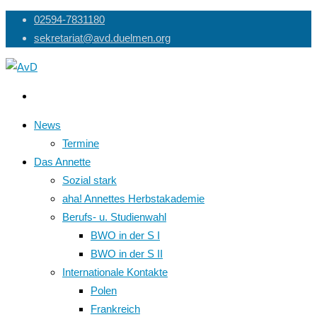
Skip
02594-7831180
to
sekretariat@avd.duelmen.org
content
News
Termine
Das Annette
Sozial stark
aha! Annettes Herbstakademie
Berufs- u. Studienwahl
BWO in der S I
BWO in der S II
Internationale Kontakte
Polen
Frankreich