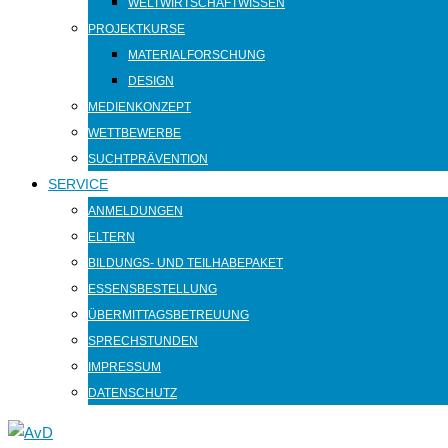
WELTWIRTSCHAFTWISSEN
PROJEKTKURSE
MATERIALFORSCHUNG
DESIGN
MEDIENKONZEPT
WETTBEWERBE
SUCHTPRÄVENTION
SERVICE
ANMELDUNGEN
ELTERN
BILDUNGS- UND TEILHABEPAKET
ESSENSBESTELLUNG
ÜBERMITTAGSBETREUUNG
SPRECHSTUNDEN
IMPRESSUM
DATENSCHUTZ