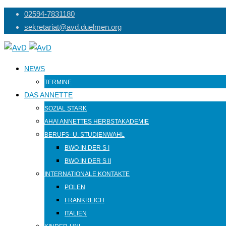
Skip
02594-7831180
to
sekretariat@avd.duelmen.org
content
NEWS
TERMINE
DAS ANNETTE
SOZIAL STARK
AHA! ANNETTES HERBSTAKADEMIE
BERUFS- U. STUDIENWAHL
BWO IN DER S I
BWO IN DER S II
INTERNATIONALE KONTAKTE
POLEN
FRANKREICH
ITALIEN