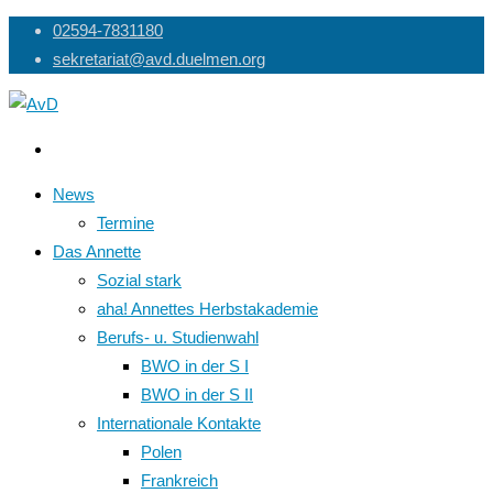
Skip
02594-7831180
to
sekretariat@avd.duelmen.org
content
News
Termine
Das Annette
Sozial stark
aha! Annettes Herbstakademie
Berufs- u. Studienwahl
BWO in der S I
BWO in der S II
Internationale Kontakte
Polen
Frankreich