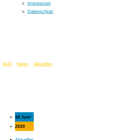
Impressum
Datenschutz
Berufsorientierung der
Arbeitsagentur
AvD
>
News
>
Aktuelles
>
Berufsorientierung der Arbeitsagentur
18 Juni
2020
Aktuelles