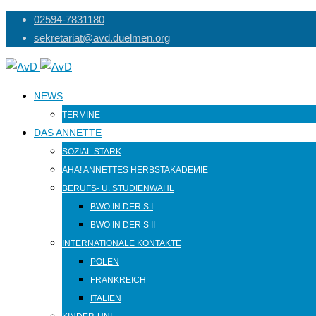
Skip
02594-7831180
to
sekretariat@avd.duelmen.org
content
NEWS
TERMINE
DAS ANNETTE
SOZIAL STARK
AHA! ANNETTES HERBSTAKADEMIE
BERUFS- U. STUDIENWAHL
BWO IN DER S I
BWO IN DER S II
INTERNATIONALE KONTAKTE
POLEN
FRANKREICH
ITALIEN