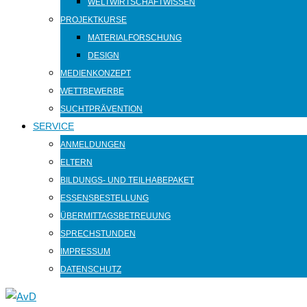
WELTWIRTSCHAFTWISSEN
PROJEKTKURSE
MATERIALFORSCHUNG
DESIGN
MEDIENKONZEPT
WETTBEWERBE
SUCHTPRÄVENTION
SERVICE
ANMELDUNGEN
ELTERN
BILDUNGS- UND TEILHABEPAKET
ESSENSBESTELLUNG
ÜBERMITTAGSBETREUUNG
SPRECHSTUNDEN
IMPRESSUM
DATENSCHUTZ