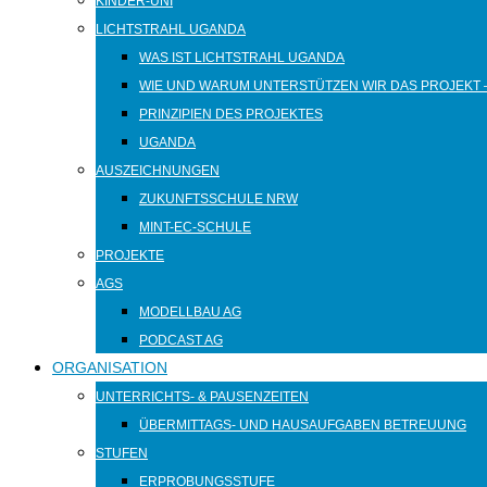
KINDER-UNI
LICHTSTRAHL UGANDA
WAS IST LICHTSTRAHL UGANDA
WIE UND WARUM UNTERSTÜTZEN WIR DAS PROJEKT 
PRINZIPIEN DES PROJEKTES
UGANDA
AUSZEICHNUNGEN
ZUKUNFTSSCHULE NRW
MINT-EC-SCHULE
PROJEKTE
AGS
MODELLBAU AG
PODCAST AG
ORGANISATION
UNTERRICHTS- & PAUSENZEITEN
ÜBERMITTAGS- UND HAUSAUFGABEN BETREUUNG
STUFEN
ERPROBUNGSSTUFE