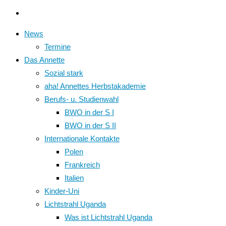
News
Termine
Das Annette
Sozial stark
aha! Annettes Herbstakademie
Berufs- u. Studienwahl
BWO in der S I
BWO in der S II
Internationale Kontakte
Polen
Frankreich
Italien
Kinder-Uni
Lichtstrahl Uganda
Was ist Lichtstrahl Uganda