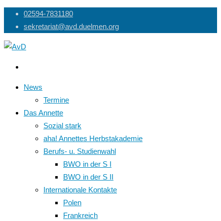
Skip
02594-7831180
to
sekretariat@avd.duelmen.org
content
News
Termine
Das Annette
Sozial stark
aha! Annettes Herbstakademie
Berufs- u. Studienwahl
BWO in der S I
BWO in der S II
Internationale Kontakte
Polen
Frankreich