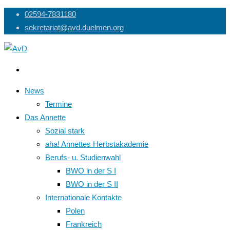
Skip
02594-7831180
to
sekretariat@avd.duelmen.org
content
News
Termine
Das Annette
Sozial stark
aha! Annettes Herbstakademie
Berufs- u. Studienwahl
BWO in der S I
BWO in der S II
Internationale Kontakte
Polen
Frankreich