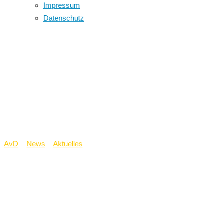
Impressum
Datenschutz
Erstes Treffen der
neuen Mini-SV – mit
Spiel und Spaß in die
Projektplanung
AvD
>
News
>
Aktuelles
>
Erstes Treffen der neuen Mini-SV – mit
Spiel und Spaß in die Projektplanung