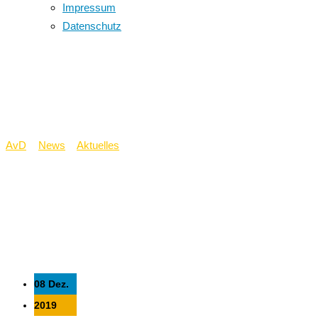
Impressum
Datenschutz
Ho Ho Ho – jetzt
kommt der Nikolaus…
AvD
>
News
>
Aktuelles
>
Ho Ho Ho – jetzt kommt der
Nikolaus…
08 Dez.
2019