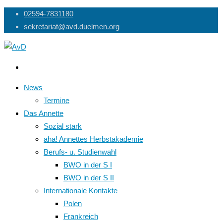
Skip
02594-7831180
to
sekretariat@avd.duelmen.org
content
News
Termine
Das Annette
Sozial stark
aha! Annettes Herbstakademie
Berufs- u. Studienwahl
BWO in der S I
BWO in der S II
Internationale Kontakte
Polen
Frankreich