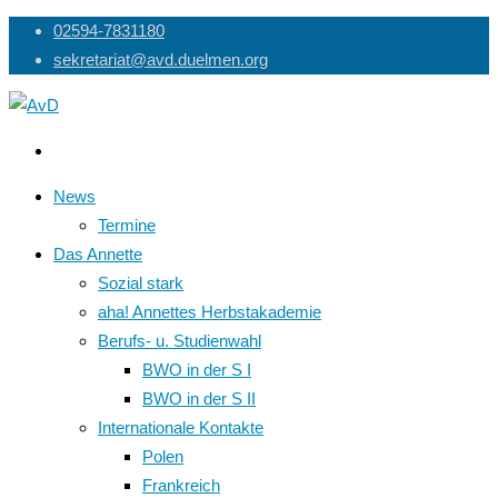
Skip
02594-7831180
to
sekretariat@avd.duelmen.org
content
News
Termine
Das Annette
Sozial stark
aha! Annettes Herbstakademie
Berufs- u. Studienwahl
BWO in der S I
BWO in der S II
Internationale Kontakte
Polen
Frankreich