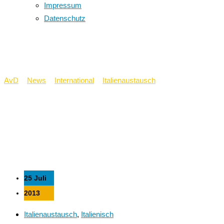
Impressum
Datenschutz
Italienaustausch 2013
AvD
>
News
>
International
>
Italienaustausch
>
Italienaustausch
2013
25 Juli
2013
Italienaustausch
,
Italienisch