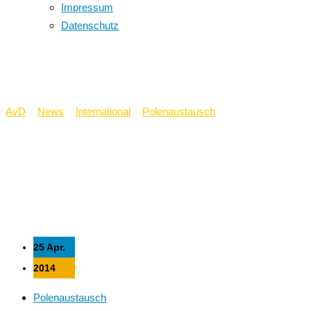
Impressum
Datenschutz
Polenaustausch 2014
AvD
>
News
>
International
>
Polenaustausch
>
Polenaustausch
2014
25 Apr.
2014
Polenaustausch