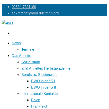
Skip
02594-7831180
to
sekretariat@avd.duelmen.org
content
News
Termine
Das Annette
Sozial stark
aha! Annettes Herbstakademie
Berufs- u. Studienwahl
BWO in der S I
BWO in der S II
Internationale Kontakte
Polen
Frankreich