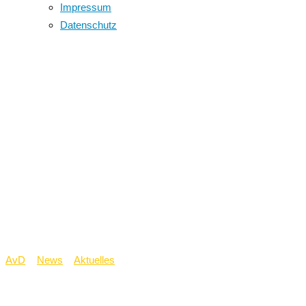
Impressum
Datenschutz
Premiere bei der
Kreismeisterschaft –
AvD erstmals mit
Schulteam in der
Leichtathletik
vertreten
AvD
>
News
>
Aktuelles
>
Premiere bei der Kreismeisterschaft –
AvD erstmals mit Schulteam in der Leichtathletik vertreten