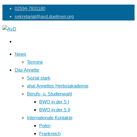
Skip
02594-7831180
to
sekretariat@avd.duelmen.org
content
News
Termine
Das Annette
Sozial stark
aha! Annettes Herbstakademie
Berufs- u. Studienwahl
BWO in der S I
BWO in der S II
Internationale Kontakte
Polen
Frankreich