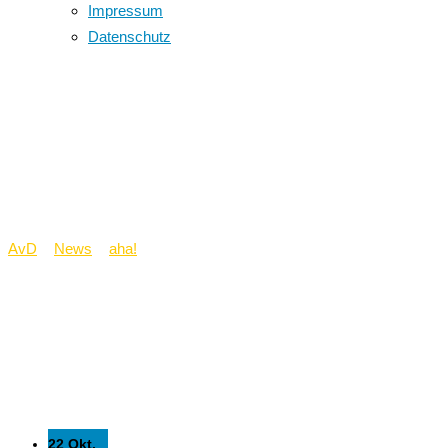
Impressum
Datenschutz
Annettes
Herbstakademie AHA!
Erneut erfolgreich!
AvD
>
News
>
aha!
>
Annettes Herbstakademie AHA! Erneut
erfolgreich!
22 Okt.