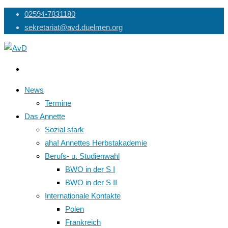
Skip
02594-7831180
to
sekretariat@avd.duelmen.org
content
News
Termine
Das Annette
Sozial stark
aha! Annettes Herbstakademie
Berufs- u. Studienwahl
BWO in der S I
BWO in der S II
Internationale Kontakte
Polen
Frankreich