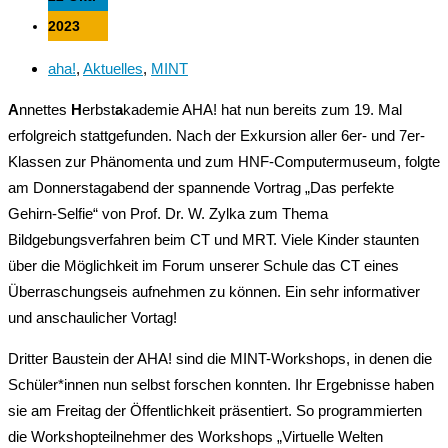
2023
aha!
,
Aktuelles
,
MINT
A
nnettes
H
erbst
a
kademie AHA! hat nun bereits zum 19. Mal
erfolgreich stattgefunden. Nach der Exkursion aller 6er- und 7er-
Klassen zur Phänomenta und zum HNF-Computermuseum, folgte
am Donnerstagabend der spannende Vortrag „Das perfekte
Gehirn-Selfie“ von Prof. Dr. W. Zylka zum Thema
Bildgebungsverfahren beim CT und MRT. Viele Kinder staunten
über die Möglichkeit im Forum unserer Schule das CT eines
Überraschungseis aufnehmen zu können. Ein sehr informativer
und anschaulicher Vortag!
Dritter Baustein der AHA! sind die MINT-Workshops, in denen die
Schüler*innen nun selbst forschen konnten. Ihr Ergebnisse haben
sie am Freitag der Öffentlichkeit präsentiert. So programmierten
die Workshopteilnehmer des Workshops „Virtuelle Welten