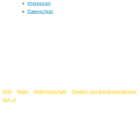
Impressum
Datenschutz
Die Vocatium-
Berufsmesse in
Münster – ein
Erfahrungsbericht
AvD
>
News
>
Referenzschule
>
Studien- und Berufsorientierung:
Sek. II
>
Die Vocatium-Berufsmesse in Münster – ein
Erfahrungsbericht