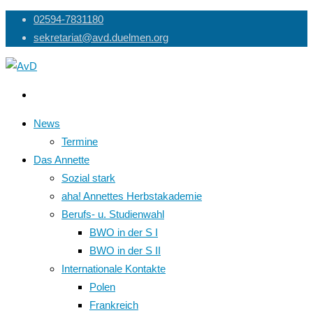
Skip
02594-7831180
to
sekretariat@avd.duelmen.org
content
News
Termine
Das Annette
Sozial stark
aha! Annettes Herbstakademie
Berufs- u. Studienwahl
BWO in der S I
BWO in der S II
Internationale Kontakte
Polen
Frankreich