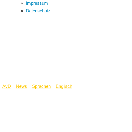
Impressum
Datenschutz
Englisch-LK der Q1 zu
Besuch in Münster –
Austausch zu Nigeria
und Repräsentation
AvD
>
News
>
Sprachen
>
Englisch
>
Englisch-LK der Q1 zu
Besuch in Münster – Austausch zu Nigeria und Repräsentation