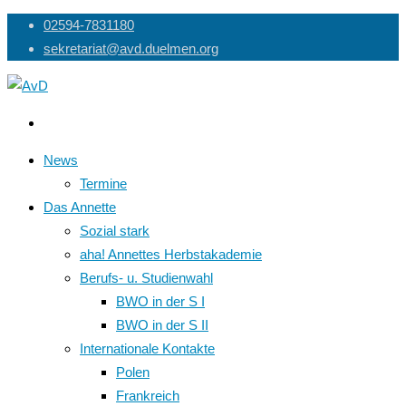
Skip
02594-7831180
to
sekretariat@avd.duelmen.org
content
News
Termine
Das Annette
Sozial stark
aha! Annettes Herbstakademie
Berufs- u. Studienwahl
BWO in der S I
BWO in der S II
Internationale Kontakte
Polen
Frankreich