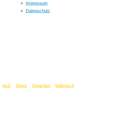
Impressum
Datenschutz
Italienische
Sprachassistentin
verbringt 10 Monate
am Annette
AvD
>
News
>
Sprachen
>
Italienisch
>
Italienische
Sprachassistentin verbringt 10 Monate am Annette