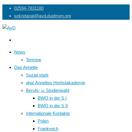
Skip
02594-7831180
to
sekretariat@avd.duelmen.org
content
News
Termine
Das Annette
Sozial stark
aha! Annettes Herbstakademie
Berufs- u. Studienwahl
BWO in der S I
BWO in der S II
Internationale Kontakte
Polen
Frankreich