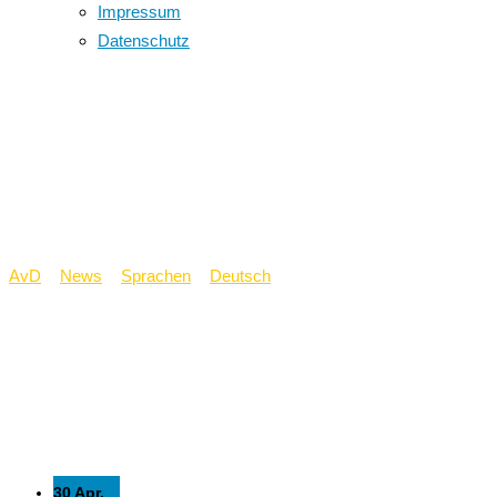
Impressum
Datenschutz
Mädchen- und
Jungenleseabend der
Jahrgangsstufe 5
AvD
>
News
>
Sprachen
>
Deutsch
>
Mädchen- und
Jungenleseabend der Jahrgangsstufe 5
30 Apr.