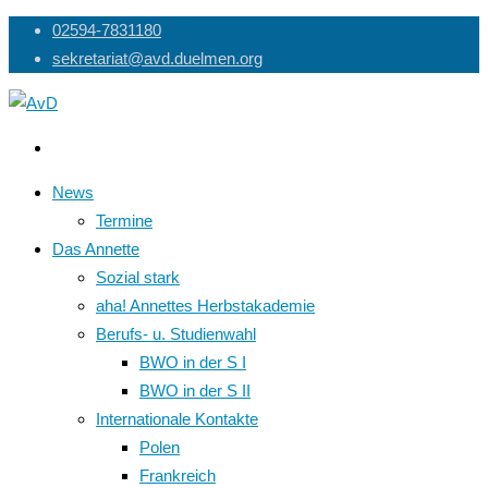
Skip
02594-7831180
to
sekretariat@avd.duelmen.org
content
News
Termine
Das Annette
Sozial stark
aha! Annettes Herbstakademie
Berufs- u. Studienwahl
BWO in der S I
BWO in der S II
Internationale Kontakte
Polen
Frankreich