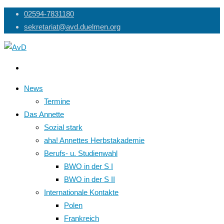
Skip
02594-7831180
to
sekretariat@avd.duelmen.org
content
News
Termine
Das Annette
Sozial stark
aha! Annettes Herbstakademie
Berufs- u. Studienwahl
BWO in der S I
BWO in der S II
Internationale Kontakte
Polen
Frankreich