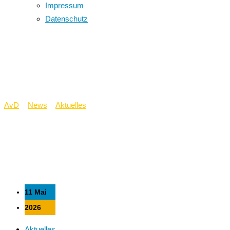
Impressum
Datenschutz
MdB Marc
Henrichmann am AvD
AvD
>
News
>
Aktuelles
>
MdB Marc Henrichmann am AvD
11 Mai
2026
Aktuelles