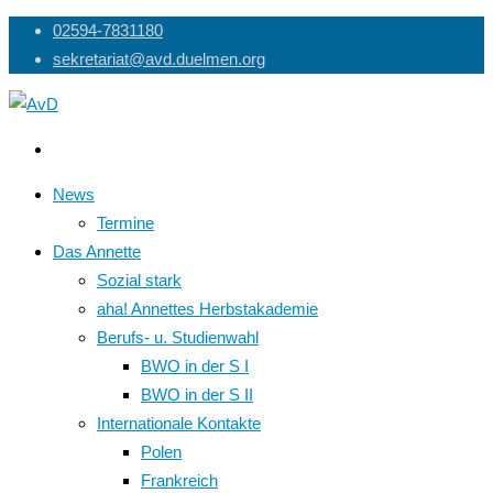
Skip
02594-7831180
to
sekretariat@avd.duelmen.org
content
News
Termine
Das Annette
Sozial stark
aha! Annettes Herbstakademie
Berufs- u. Studienwahl
BWO in der S I
BWO in der S II
Internationale Kontakte
Polen
Frankreich