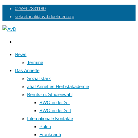
Skip
02594-7831180
to
sekretariat@avd.duelmen.org
content
News
Termine
Das Annette
Sozial stark
aha! Annettes Herbstakademie
Berufs- u. Studienwahl
BWO in der S I
BWO in der S II
Internationale Kontakte
Polen
Frankreich