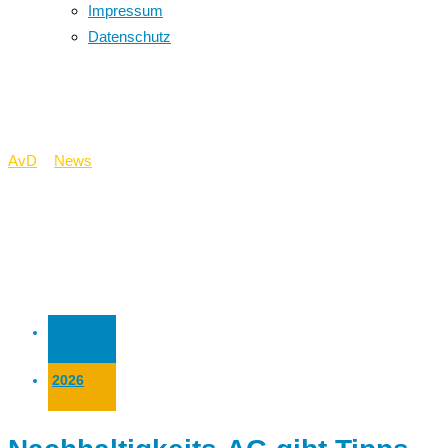
Impressum
Datenschutz
AG´s
AvD
>
News
>
AG´s
23 Juni
2026