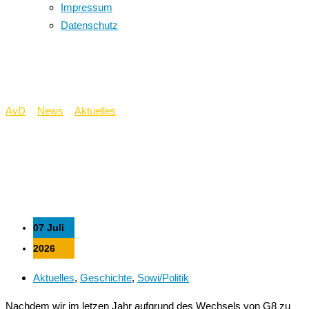
Impressum
Datenschutz
Spurensuche DDR
AvD
>
News
>
Aktuelles
>
Spurensuche DDR
07 Juli
2026
Aktuelles
,
Geschichte
,
Sowi/Politik
Nachdem wir im letzen Jahr aufgrund des Wechsels von G8 zu