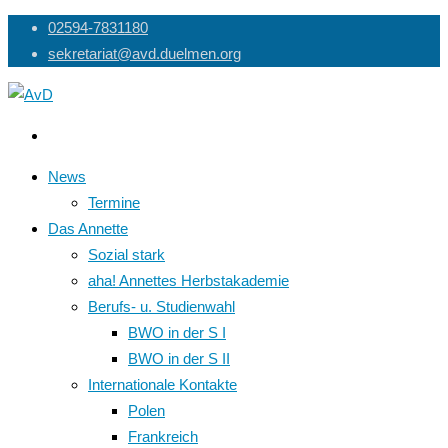
Skip
02594-7831180
to
sekretariat@avd.duelmen.org
content
News
Termine
Das Annette
Sozial stark
aha! Annettes Herbstakademie
Berufs- u. Studienwahl
BWO in der S I
BWO in der S II
Internationale Kontakte
Polen
Frankreich