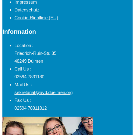
Impressum
Datenschutz
Cookie-Richtlinie (EU)
Information
Location :
Friedrich-Ruin-Str. 35
48249 Dülmen
Call Us :
02594 7831180
Mail Us :
sekretariat@avd.duelmen.org
Fax Us :
02594 78311812