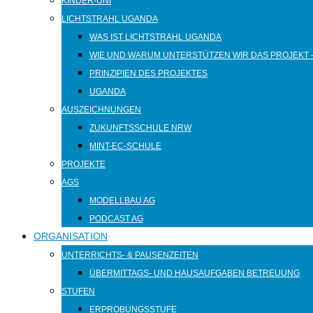
KINDER-UNI
LICHTSTRAHL UGANDA
WAS IST LICHTSTRAHL UGANDA
WIE UND WARUM UNTERSTÜTZEN WIR DAS PROJEKT 
PRINZIPIEN DES PROJEKTES
UGANDA
AUSZEICHNUNGEN
ZUKUNFTSSCHULE NRW
MINT-EC-SCHULE
PROJEKTE
AGS
MODELLBAU AG
PODCAST AG
ORGANISATION
UNTERRICHTS- & PAUSENZEITEN
ÜBERMITTAGS- UND HAUSAUFGABEN BETREUUNG
STUFEN
ERPROBUNGSSTUFE