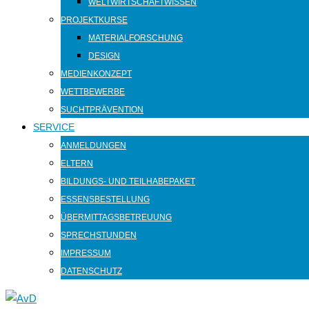
WELTWIRTSCHAFTWISSEN
PROJEKTKURSE
MATERIALFORSCHUNG
DESIGN
MEDIENKONZEPT
WETTBEWERBE
SUCHTPRÄVENTION
SERVICE
ANMELDUNGEN
ELTERN
BILDUNGS- UND TEILHABEPAKET
ESSENSBESTELLUNG
ÜBERMITTAGSBETREUUNG
SPRECHSTUNDEN
IMPRESSUM
DATENSCHUTZ