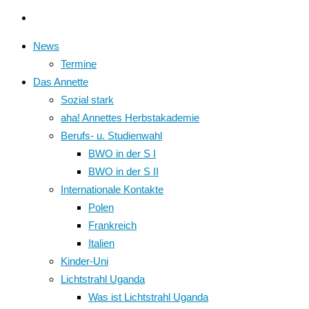
News
Termine
Das Annette
Sozial stark
aha! Annettes Herbstakademie
Berufs- u. Studienwahl
BWO in der S I
BWO in der S II
Internationale Kontakte
Polen
Frankreich
Italien
Kinder-Uni
Lichtstrahl Uganda
Was ist Lichtstrahl Uganda