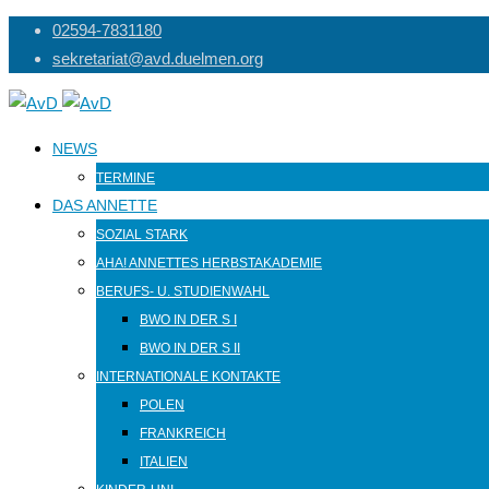
Skip
02594-7831180
to
sekretariat@avd.duelmen.org
content
NEWS
TERMINE
DAS ANNETTE
SOZIAL STARK
AHA! ANNETTES HERBSTAKADEMIE
BERUFS- U. STUDIENWAHL
BWO IN DER S I
BWO IN DER S II
INTERNATIONALE KONTAKTE
POLEN
FRANKREICH
ITALIEN