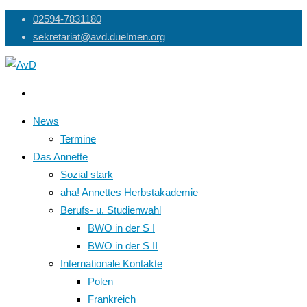
Skip
02594-7831180
to
sekretariat@avd.duelmen.org
content
News
Termine
Das Annette
Sozial stark
aha! Annettes Herbstakademie
Berufs- u. Studienwahl
BWO in der S I
BWO in der S II
Internationale Kontakte
Polen
Frankreich