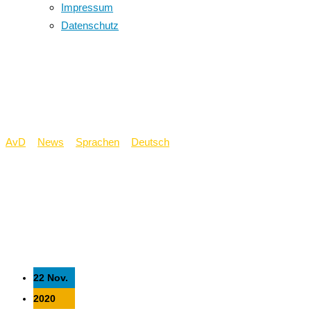
Impressum
Datenschutz
Vorlesetag war ein
voller Erfolg!
AvD
>
News
>
Sprachen
>
Deutsch
>
Vorlesetag war ein voller
Erfolg!
22 Nov.
2020