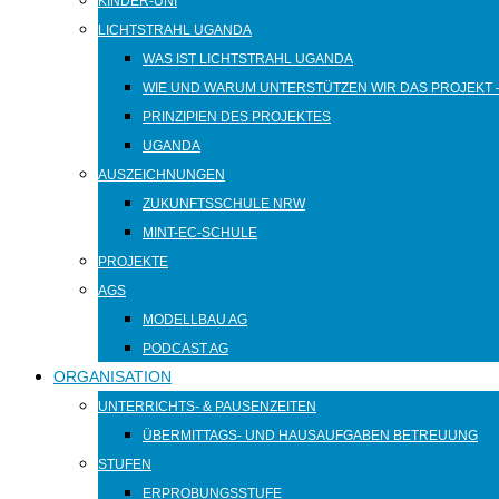
KINDER-UNI
LICHTSTRAHL UGANDA
WAS IST LICHTSTRAHL UGANDA
WIE UND WARUM UNTERSTÜTZEN WIR DAS PROJEKT 
PRINZIPIEN DES PROJEKTES
UGANDA
AUSZEICHNUNGEN
ZUKUNFTSSCHULE NRW
MINT-EC-SCHULE
PROJEKTE
AGS
MODELLBAU AG
PODCAST AG
ORGANISATION
UNTERRICHTS- & PAUSENZEITEN
ÜBERMITTAGS- UND HAUSAUFGABEN BETREUUNG
STUFEN
ERPROBUNGSSTUFE