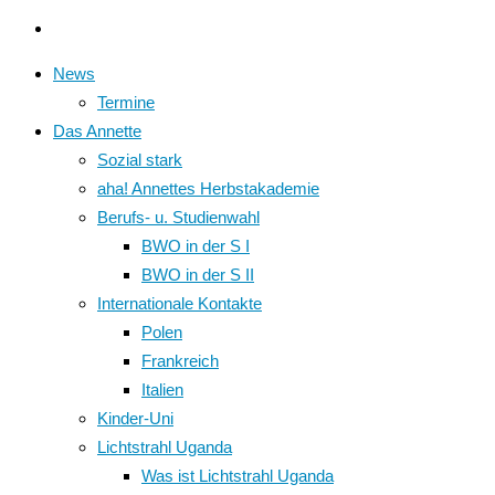
News
Termine
Das Annette
Sozial stark
aha! Annettes Herbstakademie
Berufs- u. Studienwahl
BWO in der S I
BWO in der S II
Internationale Kontakte
Polen
Frankreich
Italien
Kinder-Uni
Lichtstrahl Uganda
Was ist Lichtstrahl Uganda