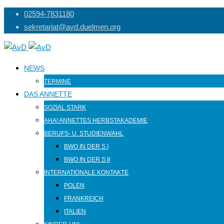
Skip
02594-7831180
to
sekretariat@avd.duelmen.org
content
NEWS
TERMINE
DAS ANNETTE
SOZIAL STARK
AHA! ANNETTES HERBSTAKADEMIE
BERUFS- U. STUDIENWAHL
BWO IN DER S I
BWO IN DER S II
INTERNATIONALE KONTAKTE
POLEN
FRANKREICH
ITALIEN