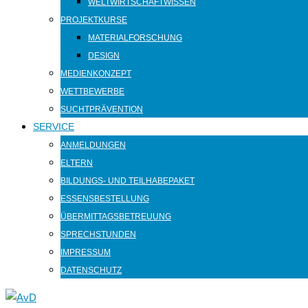
WELTWIRTSCHAFTWISSEN
PROJEKTKURSE
MATERIALFORSCHUNG
DESIGN
MEDIENKONZEPT
WETTBEWERBE
SUCHTPRÄVENTION
SERVICE
ANMELDUNGEN
ELTERN
BILDUNGS- UND TEILHABEPAKET
ESSENSBESTELLUNG
ÜBERMITTAGSBETREUUNG
SPRECHSTUNDEN
IMPRESSUM
DATENSCHUTZ