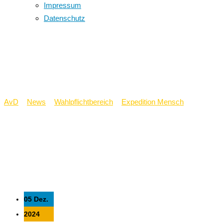
Impressum
Datenschutz
Expedition Mensch
besucht Geiping
AvD
>
News
>
Wahlpflichtbereich
>
Expedition Mensch
>
Expedition Mensch besucht Geiping
05 Dez.
2024