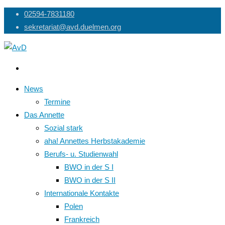
Skip
02594-7831180
to
sekretariat@avd.duelmen.org
content
News
Termine
Das Annette
Sozial stark
aha! Annettes Herbstakademie
Berufs- u. Studienwahl
BWO in der S I
BWO in der S II
Internationale Kontakte
Polen
Frankreich