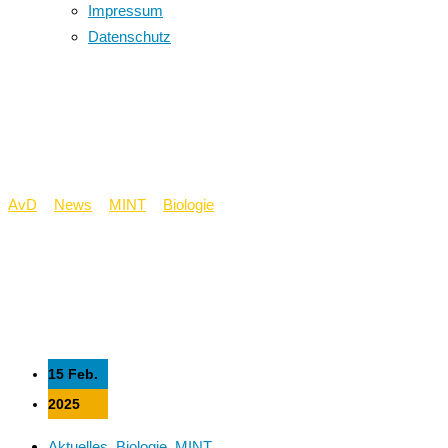
Impressum
Datenschutz
Gesundheit spannend
erleben
AvD
>
News
>
MINT
>
Biologie
>
Gesundheit spannend erleben
15 Feb.
2025
Aktuelles
,
Biologie
,
MINT