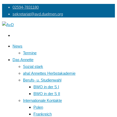
Skip
02594-7831180
to
sekretariat@avd.duelmen.org
content
News
Termine
Das Annette
Sozial stark
aha! Annettes Herbstakademie
Berufs- u. Studienwahl
BWO in der S I
BWO in der S II
Internationale Kontakte
Polen
Frankreich