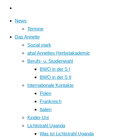
News
Termine
Das Annette
Sozial stark
aha! Annettes Herbstakademie
Berufs- u. Studienwahl
BWO in der S I
BWO in der S II
Internationale Kontakte
Polen
Frankreich
Italien
Kinder-Uni
Lichtstrahl Uganda
Was ist Lichtstrahl Uganda