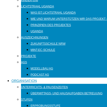
KINDER-UNI
LICHTSTRAHL UGANDA
WAS IST LICHTSTRAHL UGANDA
WIE UND WARUM UNTERSTÜTZEN WIR DAS PROJEKT 
PRINZIPIEN DES PROJEKTES
UGANDA
AUSZEICHNUNGEN
ZUKUNFTSSCHULE NRW
MINT-EC-SCHULE
PROJEKTE
AGS
MODELLBAU AG
PODCAST AG
ORGANISATION
UNTERRICHTS- & PAUSENZEITEN
ÜBERMITTAGS- UND HAUSAUFGABEN BETREUUNG
STUFEN
ERPROBUNGSSTUFE