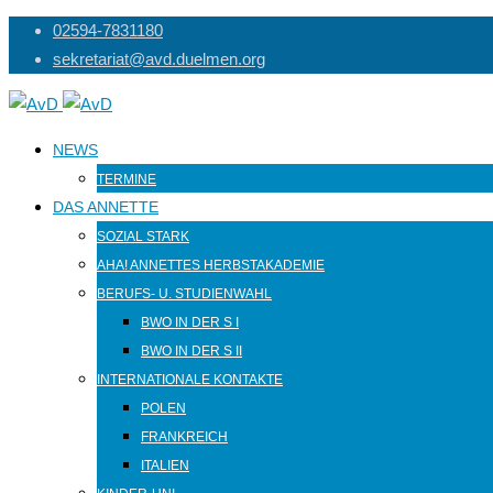
Skip
02594-7831180
to
sekretariat@avd.duelmen.org
content
NEWS
TERMINE
DAS ANNETTE
SOZIAL STARK
AHA! ANNETTES HERBSTAKADEMIE
BERUFS- U. STUDIENWAHL
BWO IN DER S I
BWO IN DER S II
INTERNATIONALE KONTAKTE
POLEN
FRANKREICH
ITALIEN