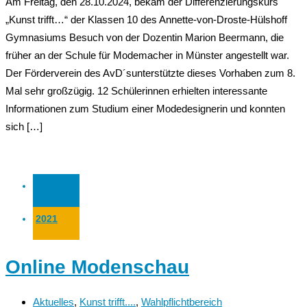
Am Freitag, den 28.10.2024, bekam der Differenzierungskurs
„Kunst trifft…“ der Klassen 10 des Annette-von-Droste-Hülshoff
Gymnasiums Besuch von der Dozentin Marion Beermann, die
früher an der Schule für Modemacher in Münster angestellt war.
Der Förderverein des AvD´sunterstützte dieses Vorhaben zum 8.
Mal sehr großzügig. 12 Schülerinnen erhielten interessante
Informationen zum Studium einer Modedesignerin und konnten
sich […]
01 Feb.
2021
Online Modenschau
Aktuelles
,
Kunst trifft....
,
Wahlpflichtbereich