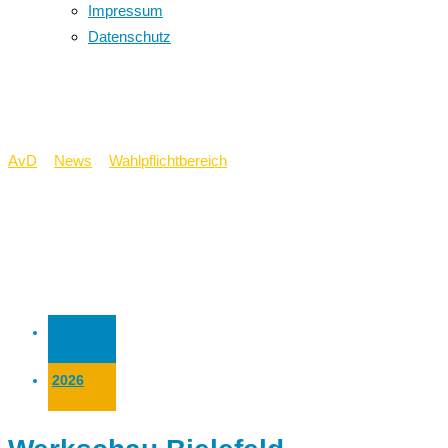
Impressum
Datenschutz
Kunst trifft….
AvD
>
News
>
Wahlpflichtbereich
>
Kunst trifft....
10 Feb.
2026