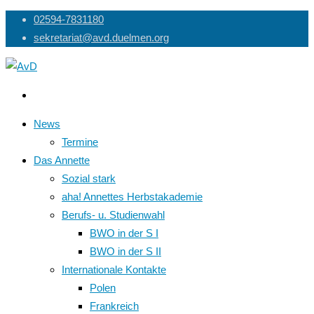
Skip
02594-7831180
to
sekretariat@avd.duelmen.org
content
News
Termine
Das Annette
Sozial stark
aha! Annettes Herbstakademie
Berufs- u. Studienwahl
BWO in der S I
BWO in der S II
Internationale Kontakte
Polen
Frankreich