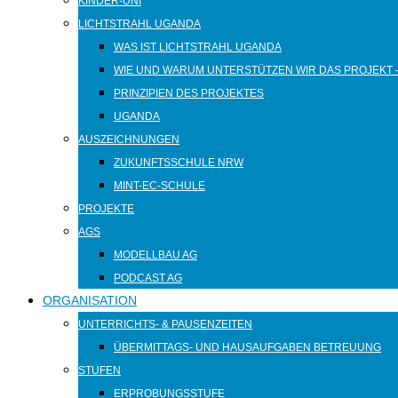
KINDER-UNI
LICHTSTRAHL UGANDA
WAS IST LICHTSTRAHL UGANDA
WIE UND WARUM UNTERSTÜTZEN WIR DAS PROJEKT 
PRINZIPIEN DES PROJEKTES
UGANDA
AUSZEICHNUNGEN
ZUKUNFTSSCHULE NRW
MINT-EC-SCHULE
PROJEKTE
AGS
MODELLBAU AG
PODCAST AG
ORGANISATION
UNTERRICHTS- & PAUSENZEITEN
ÜBERMITTAGS- UND HAUSAUFGABEN BETREUUNG
STUFEN
ERPROBUNGSSTUFE