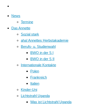
News
Termine
Das Annette
Sozial stark
aha! Annettes Herbstakademie
Berufs- u. Studienwahl
BWO in der S I
BWO in der S II
Internationale Kontakte
Polen
Frankreich
Italien
Kinder-Uni
Lichtstrahl Uganda
Was ist Lichtstrahl Uganda