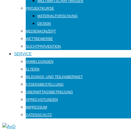
WELTWIRTSCHAFTWISSEN
PROJEKTKURSE
MATERIALFORSCHUNG
DESIGN
MEDIENKONZEPT
WETTBEWERBE
SUCHTPRÄVENTION
SERVICE
ANMELDUNGEN
ELTERN
BILDUNGS- UND TEILHABEPAKET
ESSENSBESTELLUNG
ÜBERMITTAGSBETREUUNG
SPRECHSTUNDEN
IMPRESSUM
DATENSCHUTZ